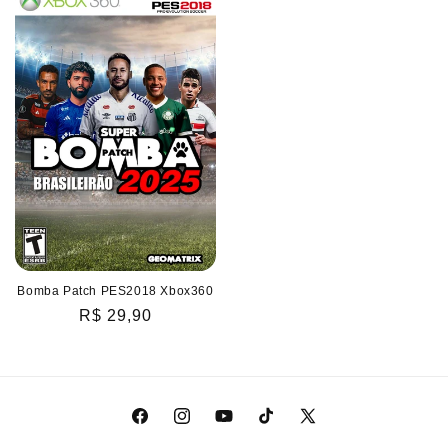
Bomba Patch PES2018 Xbox360
Preço
R$ 29,90
normal
Facebook
Instagram
YouTube
TikTok
X