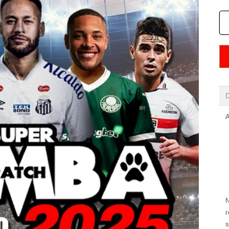
N
r
s