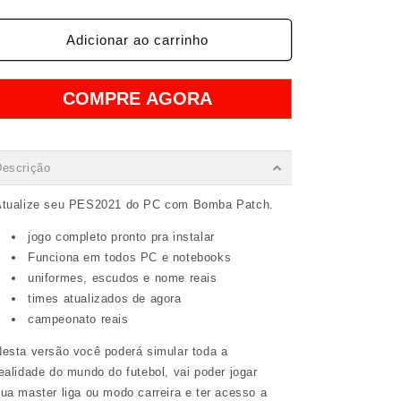
a
a
quantidade
quantidade
de
de
Adicionar ao carrinho
Bomba
Bomba
Patch
Patch
PES2021
PES2021
COMPRE AGORA
PC
PC
Descrição
Atualize seu PES2021 do PC com Bomba Patch.
jogo completo pronto pra instalar
Funciona em todos PC e notebooks
uniformes, escudos e nome reais
times atualizados de agora
campeonato reais
esta versão você poderá simular toda a
ealidade do mundo do futebol, vai poder jogar
ua master liga ou modo carreira e ter acesso a