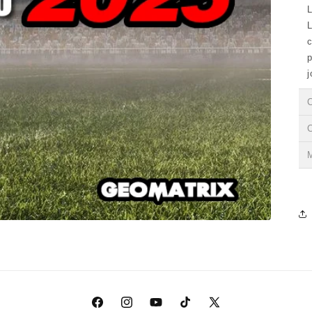
L
L
c
p
j
C
Facebook
Instagram
YouTube
TikTok
X