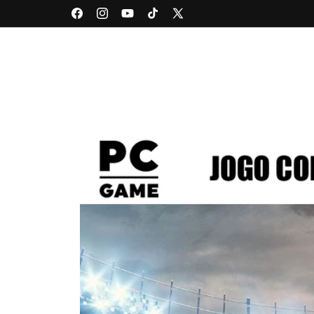
Facebook
Instagram
YouTube
TikTok
X
(Twitter)
Pular para
as
informações
do produto