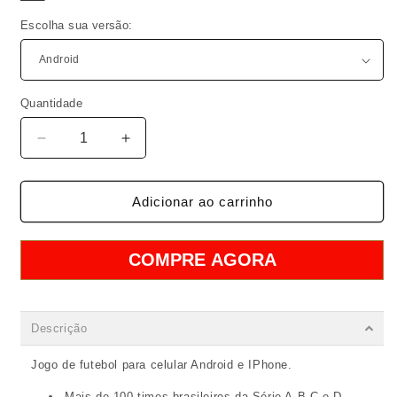
Escolha sua versão:
Quantidade
Quantidade
Diminuir
Aumentar
a
a
quantidade
quantidade
de
de
Adicionar ao carrinho
Super
Super
Bomba
Bomba
Patch:
Patch:
COMPRE AGORA
Estaduais
Estaduais
(Celular)
(Celular)
Descrição
Jogo de futebol para celular Android e IPhone.
Mais de 100 times brasileiros da Série A,B,C e D