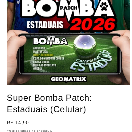
Abrir
mídia
Super Bomba Patch:
1
na
janela
Estaduais (Celular)
modal
Preço
R$ 14,90
normal
Frete
calculado no checkout.