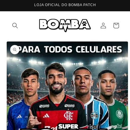
LOJA OFICIAL DO BOMBA PATCH
Fazer
Carrinho
login
Pular para
as
informações
do produto